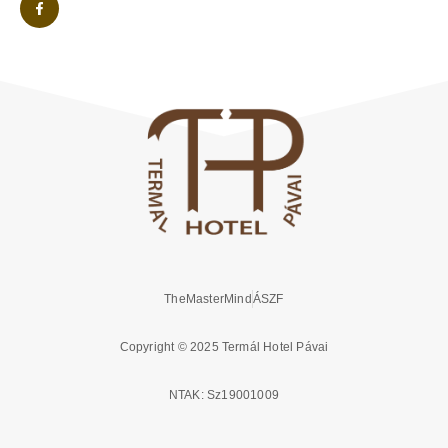
TheMasterMind
ÁSZF
Copyright © 2025 Termál Hotel Pávai
NTAK: Sz19001009