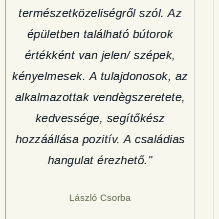
természetközeliségről szól. Az
a s
épületben található bútorok
értékként van jelen/ szépek,
kényelmesek. A tulajdonosok, az
bős
alkalmazottak vendègszeretete,
a h
kedvessége, segítőkész
hozzáállása pozitív. A családias
hangulat érezhető."
László Csorba