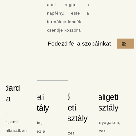
ahol reggel a
napfény, este a
termálmedencék
csendje köszönt.
Fedezd fel a szobáinkat
ndard
Külső
Nyírfaligeti
Főépületi
oba
Emeleti
Lakosztály
Lakosztály
erű
Lakosztály
ncia, ami
Exkluzív nyugalom,
Tér, elegancia,
n pillanatban
a természet
nyugalom – ez a
A természet