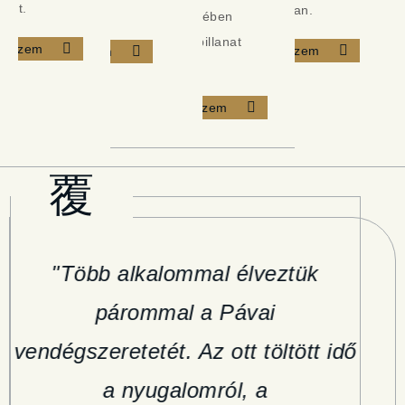
ztet.
ritmusában.
valódi luxus.
közelségében
minden pillanat
gnézem
Megnézem
Megnézem
ajándék.
Megnézem
"Több alkalommal élveztük
"
párommal a Pávai
vendégszeretetét. Az ott töltött idő
kö
a nyugalomról, a
a s