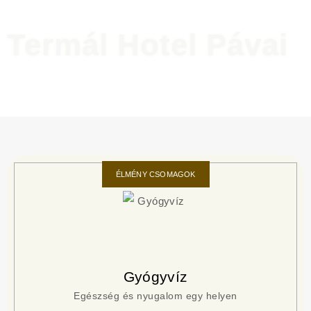
Termál Hotel Pávai
Fedezd fel a nyulagom szigetét Berekfürdőben
ÉLMÉNY CSOMAGOK
Gyógyvíz
Egészség és nyugalom egy helyen